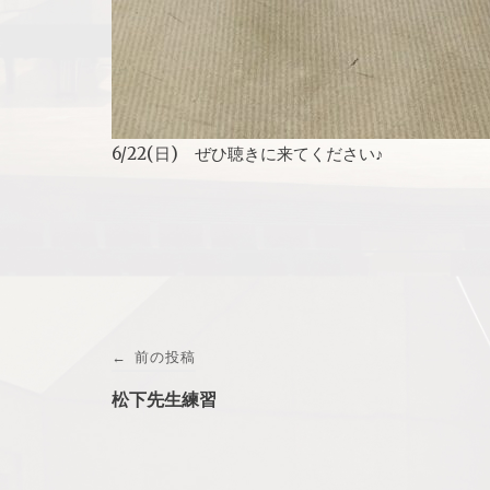
6/22(日) ぜひ聴きに来てください♪
投
前の投稿
←
稿
松下先生練習
ナ