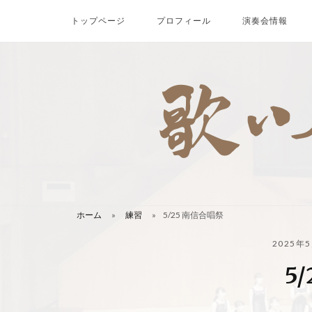
コ
トップページ
プロフィール
演奏会情報
ン
テ
ン
ツ
へ
ス
キ
ッ
プ
ホーム
»
練習
»
5/25 南信合唱祭
2025年
5