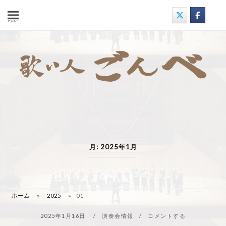
コ
ン
テ
ン
ツ
へ
ス
キ
ッ
プ
月:
2025年1月
ホーム
»
2025
»
01
2025年1月16日
演奏会情報
コメントする