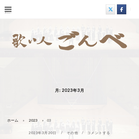
コ
ン
テ
ン
ツ
へ
ス
キ
ッ
プ
月:
2023年3月
ホーム
»
2023
»
03
2023年3月20日
その他
コメントする